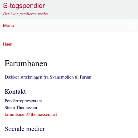
S-togspendler
Gå til
hovedindhold
Der hvor pendlerne mødes
Menu
Hovedmenu
Hjem
Du er her
Farumbanen
Dækker strækningen fra Svanemøllen til Farum
Kontakt
Pendlerrepræsentant
Steen Thomassen
farumbanen@thomassen.net
Sociale medier