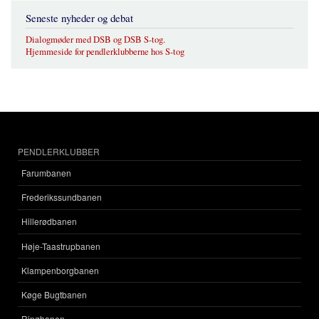
Seneste nyheder og debat
Dialogmøder med DSB og DSB S-tog.
Hjemmeside for pendlerklubberne hos S-tog
PENDLERKLUBBER
Farumbanen
Frederikssundbanen
Hillerødbanen
Høje-Taastrupbanen
Klampenborgbanen
Køge Bugtbanen
Ringbanen