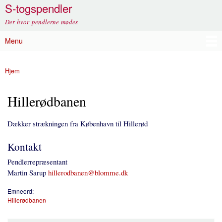
S-togspendler
Gå til
hovedindhold
Der hvor pendlerne mødes
Menu
Hovedmenu
Hjem
Du er her
Hillerødbanen
Dækker strækningen fra København til Hillerød
Kontakt
Pendlerrepræsentant
Martin Sarup
hillerodbanen@blomme.dk
Emneord:
Hillerødbanen